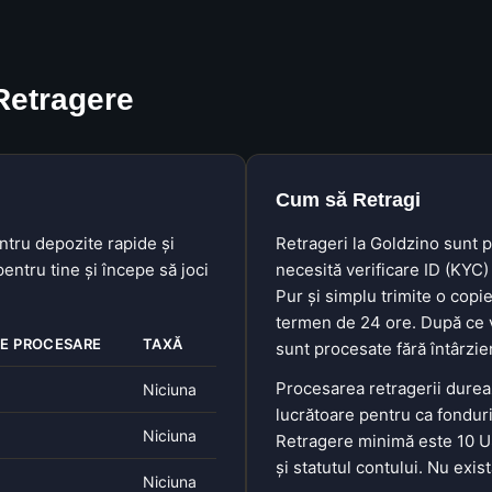
Retragere
Cum să Retragi
tru depozite rapide și
Retrageri la Goldzino sunt p
entru tine și începe să joci
necesită verificare ID (KYC)
Pur și simplu trimite o copi
termen de 24 ore. După ce v
DE PROCESARE
TAXĂ
sunt procesate fără întârzie
Procesarea retragerii durea
Niciuna
lucrătoare pentru ca fonduri
Niciuna
Retragere minimă este 10 US
și statutul contului. Nu exis
Niciuna