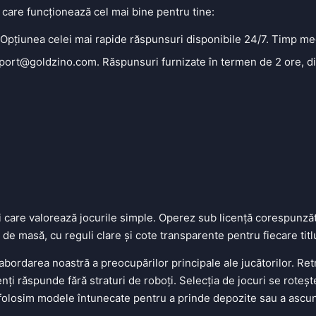
 care funcționează cel mai bine pentru tine:
 Opțiunea celei mai rapide răspunsuri disponibile 24/7. Timp m
port@goldzino.com
. Răspunsuri furnizate în termen de 2 ore, di
ii care valorează jocurile simple. Operez sub licență corespunză
ri de masă, cu reguli clare și cote transparente pentru fiecare titl
abordarea noastră a preocupărilor principale ale jucătorilor. Ret
nți răspunde fără straturi de roboți. Selecția de jocuri se roteșt
Nu folosim modele întunecate pentru a prinde depozite sau a ascu