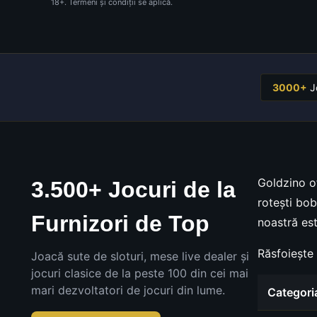
18+. Termeni și condiții se aplică.
3000+
J
Goldzino of
3.500+ Jocuri de la
rotești bob
Furnizori de Top
noastră est
Răsfoiește 
Joacă sute de sloturi, mese live dealer și
jocuri clasice de la peste 100 din cei mai
mari dezvoltatori de jocuri din lume.
Categori