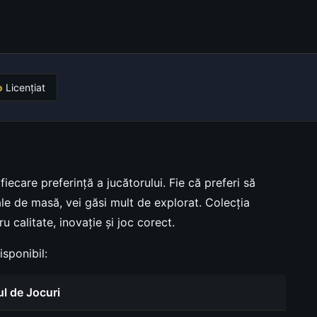
o
Licențiat
ecare preferință a jucătorului. Fie că preferi să
nale de masă, vei găsi mult de explorat. Colecția
 calitate, inovație și joc corect.
sponibil:
l de Jocuri