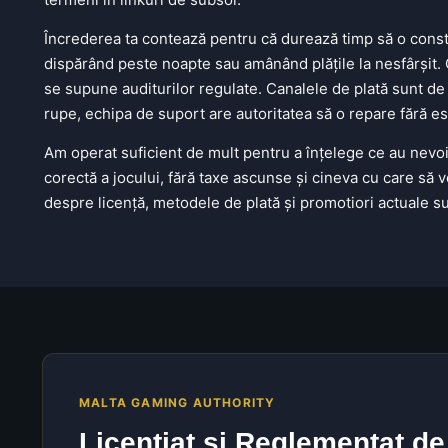
Încrederea ta contează pentru că durează timp să o constru
dispărând peste noapte sau amânând plățile la nesfârșit. G
se supune auditurilor regulate. Canalele de plată sunt de 
rupe, echipa de suport are autoritatea să o repare fără e
Am operat suficient de mult pentru a înțelege ce au nevoie
corectă a jocului, fără taxe ascunse și cineva cu care să v
despre licență, metodele de plată și promotiori actuale sun
MALTA GAMING AUTHORITY
Licențiat și Reglementat d