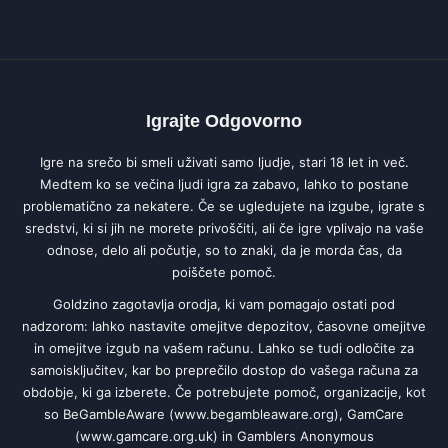
Igrajte Odgovorno
Igre na srečo bi smeli uživati samo ljudje, stari 18 let in več.
Medtem ko se večina ljudi igra za zabavo, lahko to postane
problematično za nekatere. Če se ugledujete na izgube, igrate s
sredstvi, ki si jih ne morete privoščiti, ali če igre vplivajo na vaše
odnose, delo ali počutje, so to znaki, da je morda čas, da
poiščete pomoč.
Goldzino zagotavlja orodja, ki vam pomagajo ostati pod
nadzorom: lahko nastavite omejitve depozitov, časovne omejitve
in omejitve izgub na vašem računu. Lahko se tudi odločite za
samoisključitev, kar bo preprečilo dostop do vašega računa za
obdobje, ki ga izberete. Če potrebujete pomoč, organizacije, kot
so BeGambleAware (www.begambleaware.org), GamCare
(www.gamcare.org.uk) in Gamblers Anonymous