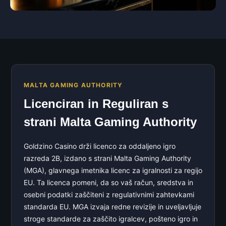
MALTA GAMING AUTHORITY
Licenciran in Reguliran s
strani Malta Gaming Authority
Goldzino Casino drži licenco za oddaljeno igro
razreda 2B, izdano s strani Malta Gaming Authority
(MGA), glavnega imetnika licenc za igralnosti za regijo
EU. Ta licenca pomeni, da so vaš račun, sredstva in
osebni podatki zaščiteni z regulativnimi zahtevkami
standarda EU. MGA izvaja redne revizije in uveljavljuje
stroge standarde za zaščito igralcev, pošteno igro in