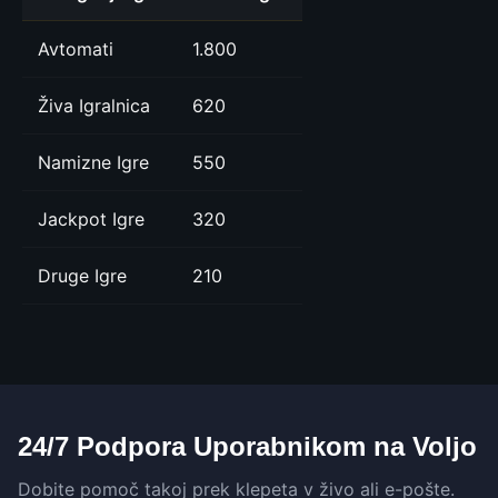
Avtomati
1.800
Živa Igralnica
620
Namizne Igre
550
Jackpot Igre
320
Druge Igre
210
24/7 Podpora Uporabnikom na Voljo
Dobite pomoč takoj prek klepeta v živo ali e-pošte.