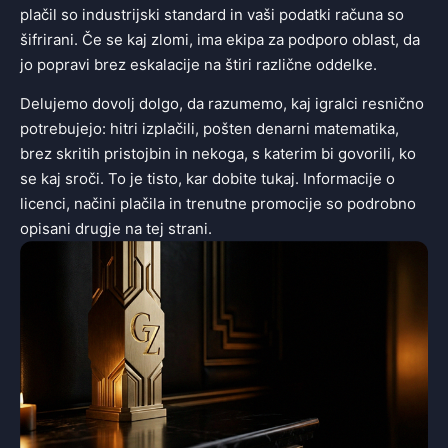
plačil so industrijski standard in vaši podatki računa so
šifrirani. Če se kaj zlomi, ima ekipa za podporo oblast, da
jo popravi brez eskalacije na štiri različne oddelke.
Delujemo dovolj dolgo, da razumemo, kaj igralci resnično
potrebujejo: hitri izplačili, pošten denarni matematika,
brez skritih pristojbin in nekoga, s katerim bi govorili, ko
se kaj sroči. To je tisto, kar dobite tukaj. Informacije o
licenci, načini plačila in trenutne promocije so podrobno
opisani drugje na tej strani.