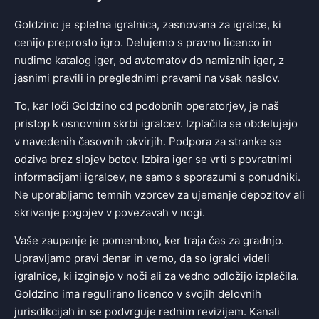
Goldzino je spletna igralnica, zasnovana za igralce, ki
cenijo preprosto igro. Delujemo s pravno licenco in
nudimo katalog iger, od avtomatov do namiznih iger, z
jasnimi pravili in preglednimi pravami na vsak naslov.
To, kar loči Goldzino od podobnih operatorjev, je naš
pristop k osnovnim skrbi igralcev. Izplačila se obdelujejo
v navedenih časovnih okvirjih. Podpora za stranke se
odziva brez slojev botov. Izbira iger se vrti s povratnimi
informacijami igralcev, ne samo s sporazumi s ponudniki.
Ne uporabljamo temnih vzorcev za ujemanje depozitov ali
skrivanje pogojev v povezavah v nogi.
Vaše zaupanje je pomembno, ker traja čas za gradnjo.
Upravljamo pravi denar in vemo, da so igralci videli
igralnice, ki izginejo v noči ali za vedno odložijo izplačila.
Goldzino ima regulirano licenco v svojih delovnih
jurisdikcijah in se podvrguje rednim revizijem. Kanali