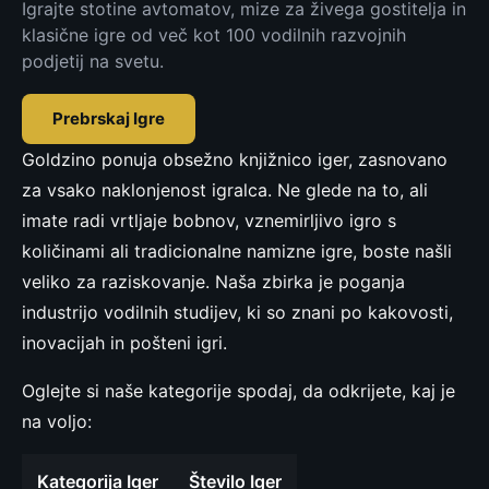
Igrajte stotine avtomatov, mize za živega gostitelja in
klasične igre od več kot 100 vodilnih razvojnih
podjetij na svetu.
Prebrskaj Igre
Goldzino ponuja obsežno knjižnico iger, zasnovano
za vsako naklonjenost igralca. Ne glede na to, ali
imate radi vrtljaje bobnov, vznemirljivo igro s
količinami ali tradicionalne namizne igre, boste našli
veliko za raziskovanje. Naša zbirka je poganja
industrijo vodilnih studijev, ki so znani po kakovosti,
inovacijah in pošteni igri.
Oglejte si naše kategorije spodaj, da odkrijete, kaj je
na voljo:
Kategorija Iger
Število Iger