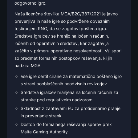
odgovorno igro.
Naša licenčna številka MGA/B2C/387/2021 je javno
preverljiva in naše igre so podvržene obveznim
testiranjem RNG, da se zagotovi poštena igra.
Sredstva igralcev se hranijo na ločenih računih,
ločenih od operativnih sredstev, kar zagotavlja
zaščito v primeru operativne nesolventnosti. Vsi spori
so predmet formalnih postopkov reševanja, ki jih
nadzira MGA.
Vse igre certificirane za matematično pošteno igro
s strani pooblaščenih neodvisnih revizorjev
Sredstva igralcev hranjena na ločenih računih za
stranke pod regulativnim nadzorom
Skladnost z zahtevami EU za protidenarno pranje
in preverjanje strank
Dostop do formalnega reševanja sporov prek
Malta Gaming Authority